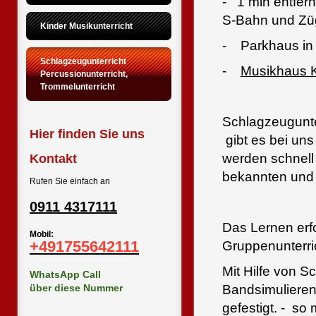
- 1 min entfer
S-Bahn und Z
Kinder Musikunterricht
- Parkhaus in
Schlagzeugunterricht  
-
Musikhaus K
Percussionunterricht, 
Trommelunterricht
Schlagzeugunte
Hier finden Sie uns
gibt es bei un
werden schnell
Kontakt
bekannten und b
Rufen Sie einfach an
0911 4317111
Das Lernen erfo
Mobil:
+491755642111
Gruppenunterri
Mit Hilfe von 
WhatsApp Call
über diese Nummer
Bandsimulierend
gefestigt. - so