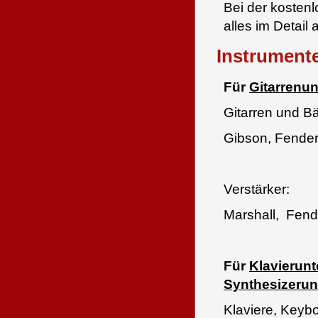
Bei der kosten
alles im Detail 
Instrument
Für
Gitarrenun
Gitarren und B
Gibson, Fender
Verstärker:
Marshall, Fend
Für
Klavierunt
Synthesizerunt
Klaviere, Keyb